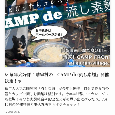
✨ 毎年大好評！晴家村の「CAMP de 流し素麺」開催
決定！✨
毎年大人気の晴家村「流し素麺」が今年も開催！自分で作る竹の
箸とカップで楽しむ素麺は格別です。今年は特製モツカレーダレ
も登場！夜の焚火懇親会やBARなど夏の思い出にぴったり。7月
19日の開催詳細と申込方法を今すぐチェック！
2026-06-20