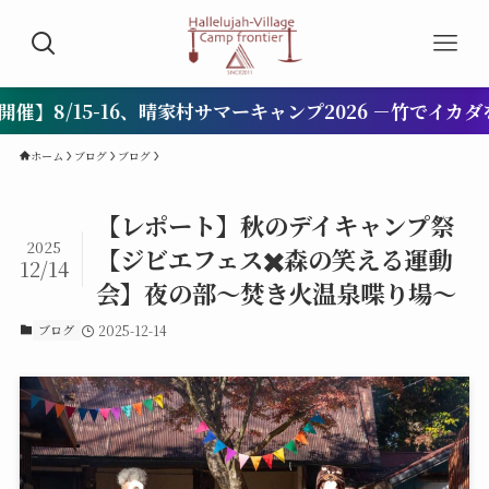
16、晴家村サマーキャンプ2026 －竹でイカダを作って本栖
ホーム
ブログ
ブログ
【レポート】秋のデイキャンプ祭
2025
【ジビエフェス✖️森の笑える運動
12/14
会】夜の部〜焚き火温泉喋り場〜
ブログ
2025-12-14