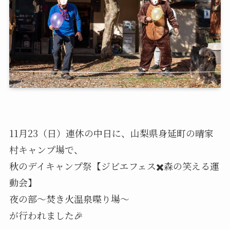
11月23（日）連休の中日に、山梨県身延町の晴家
村キャンプ場で、
秋のデイキャンプ祭【ジビエフェス✖️森の笑える運
動会】
夜の部〜焚き火温泉喋り場〜
が行われました🎉