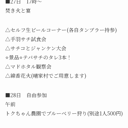
■27日 17時〜
焚き火と宴
△セルフ生ビールコーナー(各自タンブラー持参)
△手羽サチ試食会
△サチコとジャンケン大会
⭐️景品⭐️テバサチのタレ3本！
△マドホタル観察会
△線香花火(晴家村でご用意します)
■28日 自由参加
午前
トクちゃん農園でブルーベリー狩り(別途1人500円)